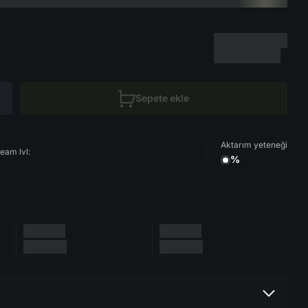
Sepete ekle
Aktarım yeteneği
eam lvl:
%