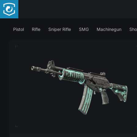
Pistol
Rifle
Sniper Rifle
SMG
Machinegun
Sho