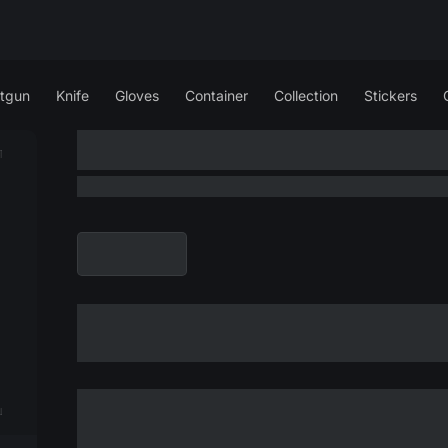
tgun
Knife
Gloves
Container
Collection
Stickers