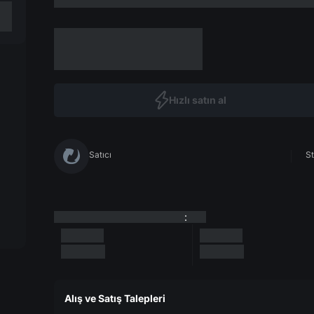
Hızlı satın al
Satıcı
St
:
Alış ve Satış Talepleri