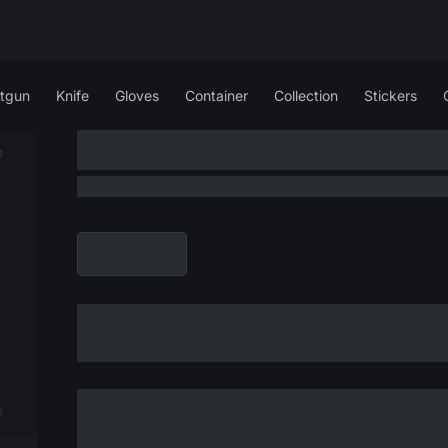
tgun
Knife
Gloves
Container
Collection
Stickers