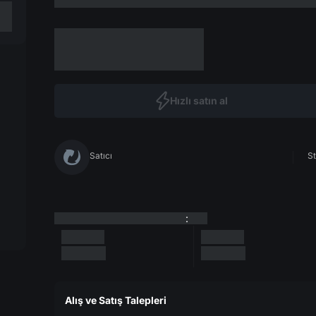
Hızlı satın al
Satıcı
St
:
Alış ve Satış Talepleri