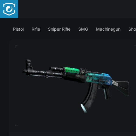
Pistol
Rifle
Sniper Rifle
SMG
Machinegun
Sho