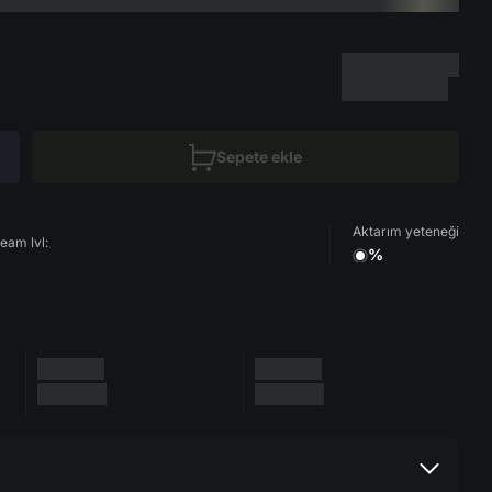
Sepete ekle
Aktarım yeteneği
eam lvl:
%