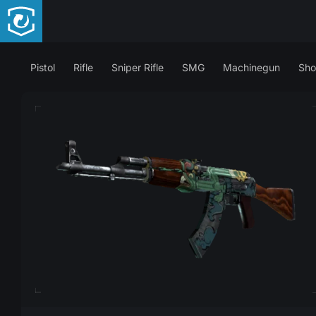
Pistol
Rifle
Sniper Rifle
SMG
Machinegun
Sho