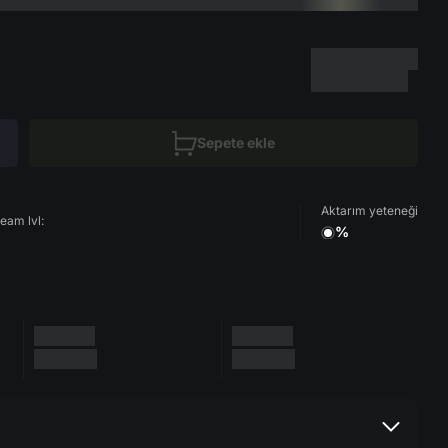
Sepete ekle
Aktarım yeteneği
eam lvl:
%