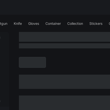
tgun
Knife
Gloves
Container
Collection
Stickers