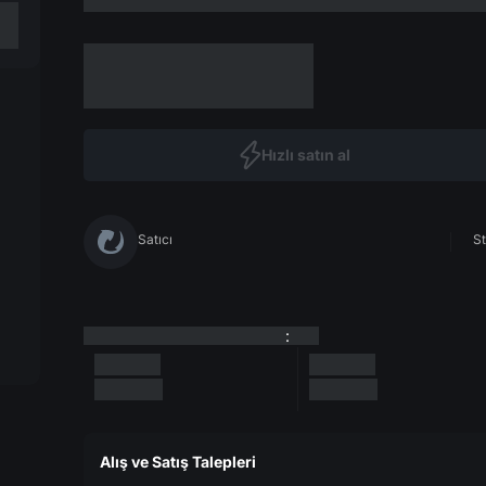
Hızlı satın al
Satıcı
St
:
Alış ve Satış Talepleri