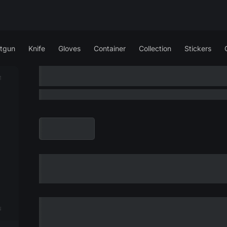
tgun
Knife
Gloves
Container
Collection
Stickers