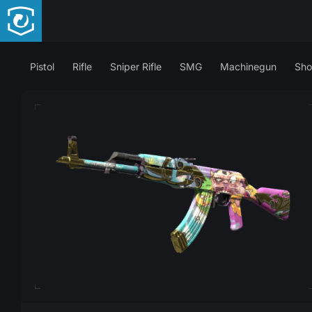
Pistol
Rifle
Sniper Rifle
SMG
Machinegun
Sho