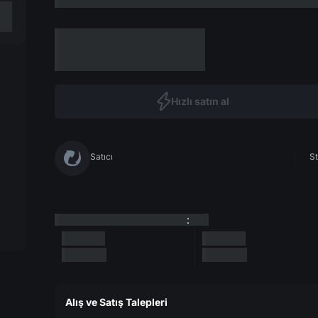
Hızlı satın al
Satıcı
St
:
Alış ve Satış Talepleri