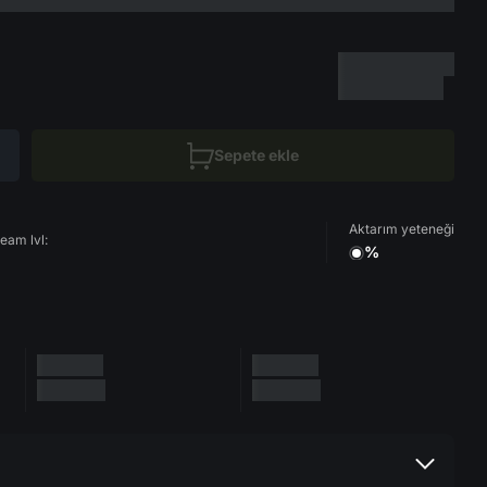
Sepete ekle
Aktarım yeteneği
eam lvl:
%