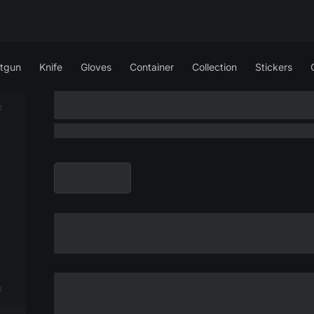
tgun
Knife
Gloves
Container
Collection
Stickers