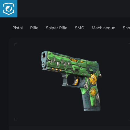
Pistol
Rifle
Sniper Rifle
SMG
Machinegun
Sho