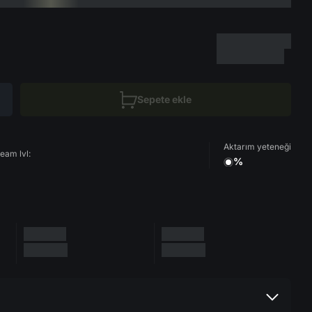
Sepete ekle
Aktarım yeteneği
eam lvl:
%