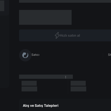
Hızlı satın al
Satıcı
St
:
Alış ve Satış Talepleri