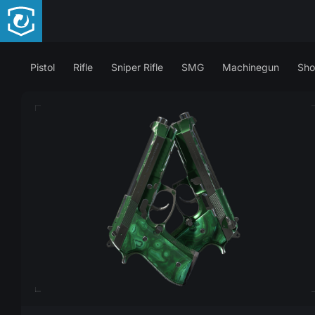
Pistol
Rifle
Sniper Rifle
SMG
Machinegun
Sho