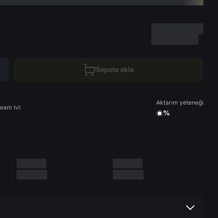
Sepete ekle
Aktarım yeteneği
eam lvl:
%