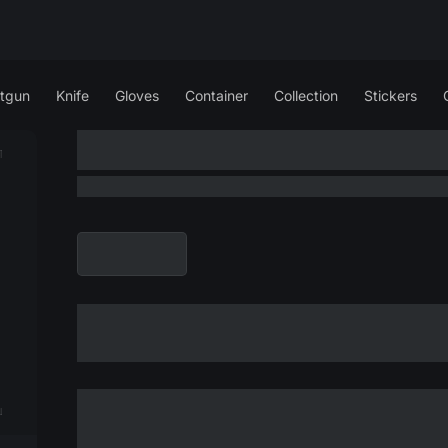
tgun
Knife
Gloves
Container
Collection
Stickers