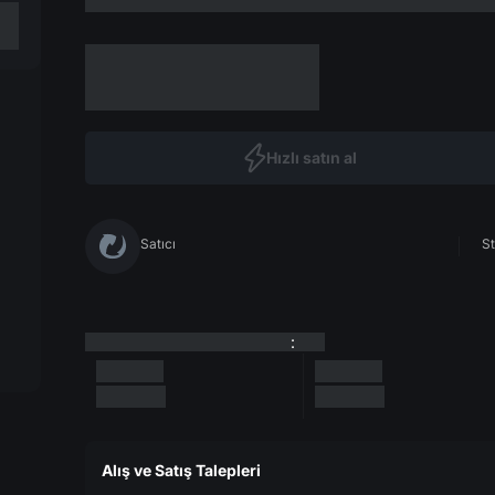
Hızlı satın al
Satıcı
St
:
Alış ve Satış Talepleri