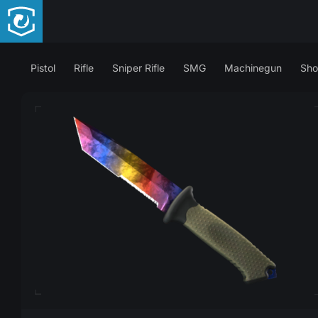
Pistol
Rifle
Sniper Rifle
SMG
Machinegun
Sho