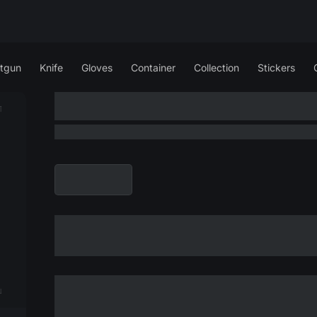
tgun
Knife
Gloves
Container
Collection
Stickers