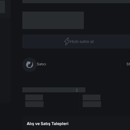
Hızlı satın al
Satıcı
St
:
Alış ve Satış Talepleri