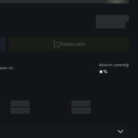
Sepete ekle
Aktarım yeteneği
eam lvl:
%