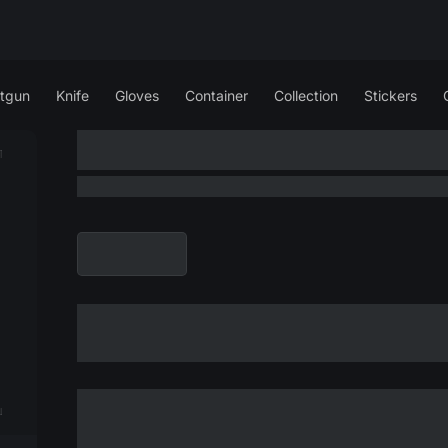
tgun
Knife
Gloves
Container
Collection
Stickers