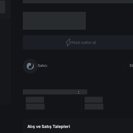
Hızlı satın al
Satıcı
St
:
Alış ve Satış Talepleri