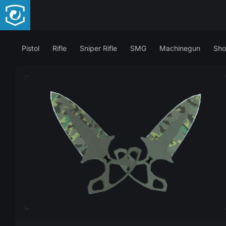
Pistol
Rifle
Sniper Rifle
SMG
Machinegun
Sho