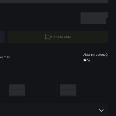
Sepete ekle
Aktarım yeteneği
eam lvl:
%