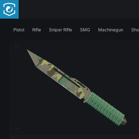
Pistol
Rifle
Sniper Rifle
SMG
Machinegun
Sho