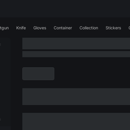
tgun
Knife
Gloves
Container
Collection
Stickers