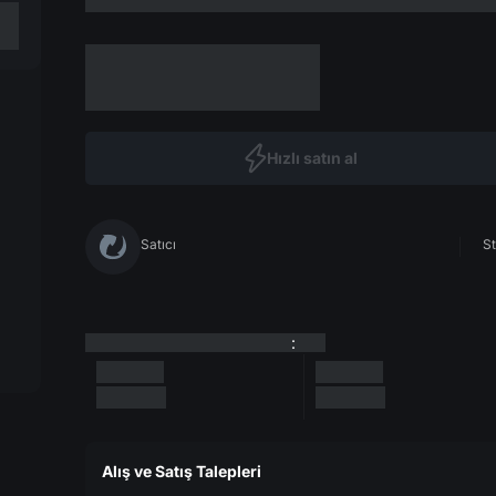
Hızlı satın al
Satıcı
St
:
Alış ve Satış Talepleri