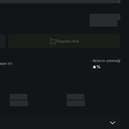
Sepete ekle
Aktarım yeteneği
eam lvl:
%