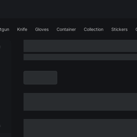
tgun
Knife
Gloves
Container
Collection
Stickers