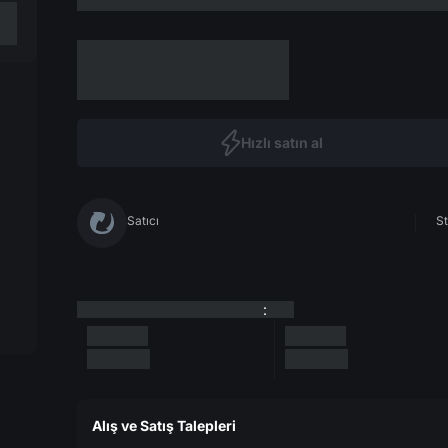
Hızlı satın al
Satıcı
St
:
Alış ve Satış Talepleri