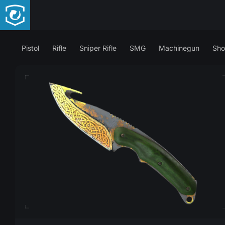
Pistol
Rifle
Sniper Rifle
SMG
Machinegun
Sho