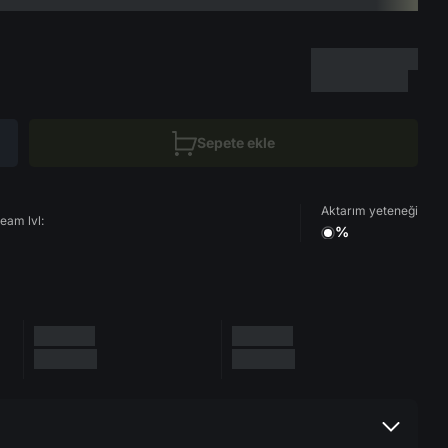
Sepete ekle
Aktarım yeteneği
eam lvl:
%