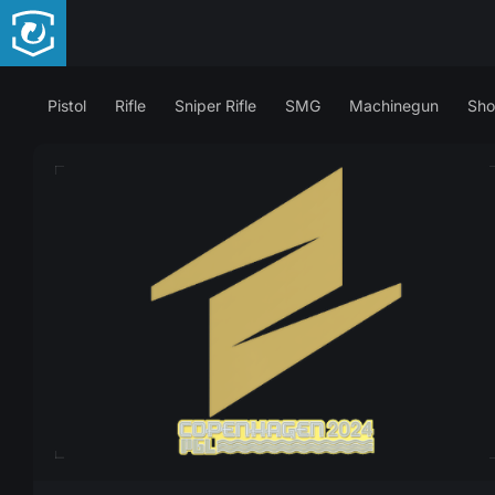
Pistol
Rifle
Sniper Rifle
SMG
Machinegun
Sho