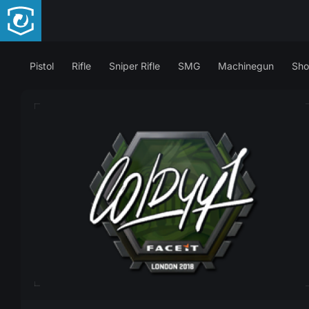
Pistol
Rifle
Sniper Rifle
SMG
Machinegun
Sho