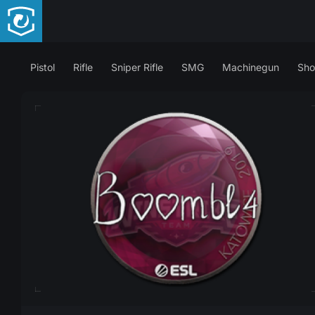
Pistol
Rifle
Sniper Rifle
SMG
Machinegun
Sho