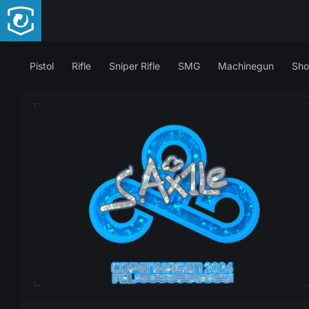
Pistol
Rifle
Sniper Rifle
SMG
Machinegun
Sho