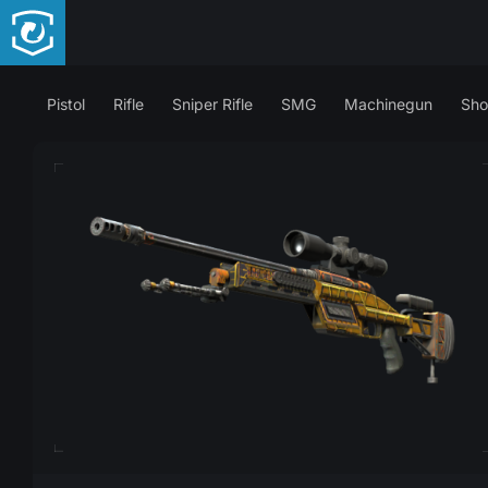
Pistol
Rifle
Sniper Rifle
SMG
Machinegun
Sho