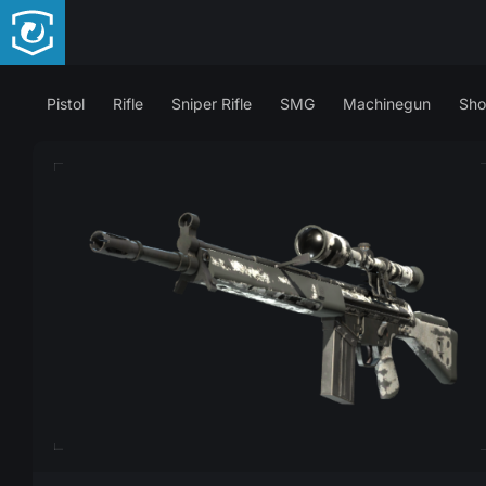
Pistol
Rifle
Sniper Rifle
SMG
Machinegun
Sho