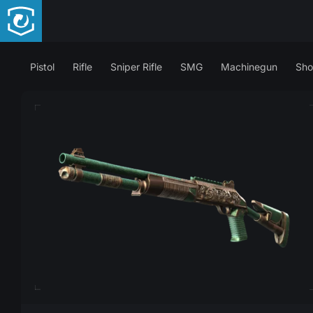
Pistol
Rifle
Sniper Rifle
SMG
Machinegun
Sho