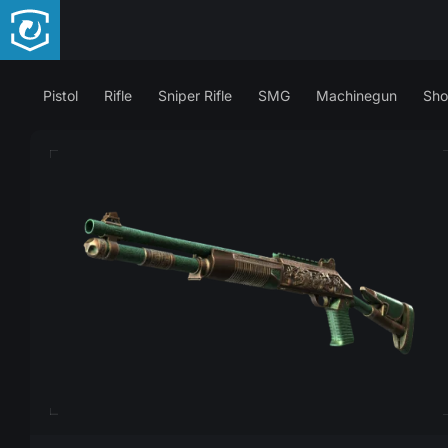
Pistol
Rifle
Sniper Rifle
SMG
Machinegun
Sho