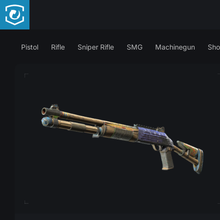
Pistol
Rifle
Sniper Rifle
SMG
Machinegun
Sho