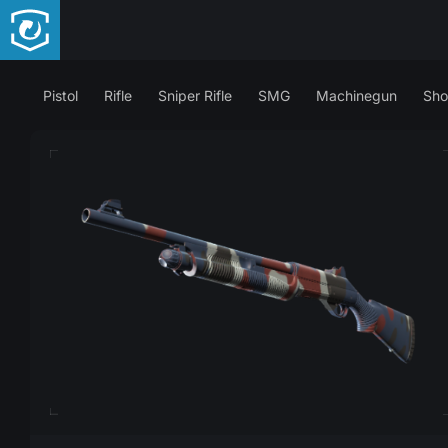
Pistol
Rifle
Sniper Rifle
SMG
Machinegun
Sho