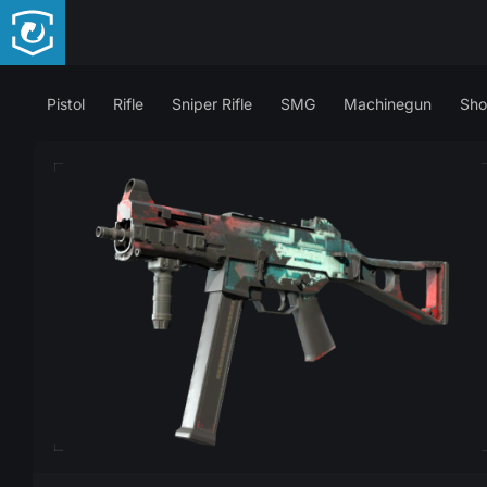
Pistol
Rifle
Sniper Rifle
SMG
Machinegun
Sho