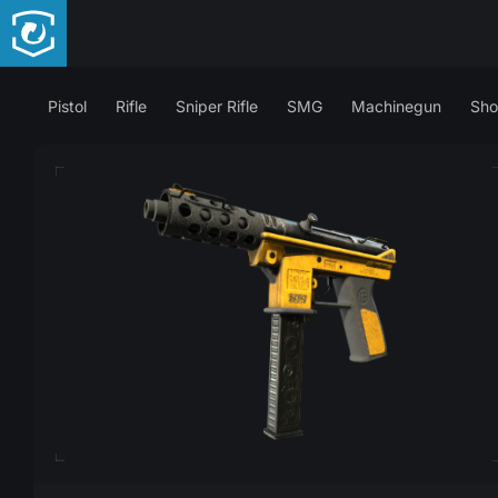
Pistol
Rifle
Sniper Rifle
SMG
Machinegun
Sho