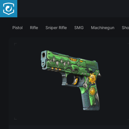
Pistol
Rifle
Sniper Rifle
SMG
Machinegun
Sho