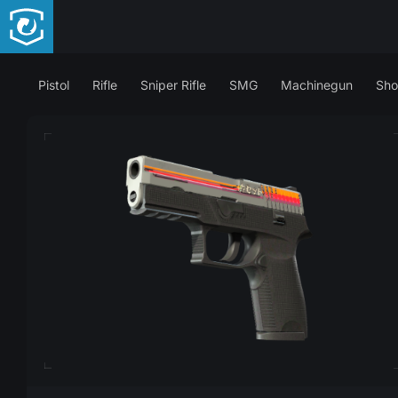
Pistol
Rifle
Sniper Rifle
SMG
Machinegun
Sho