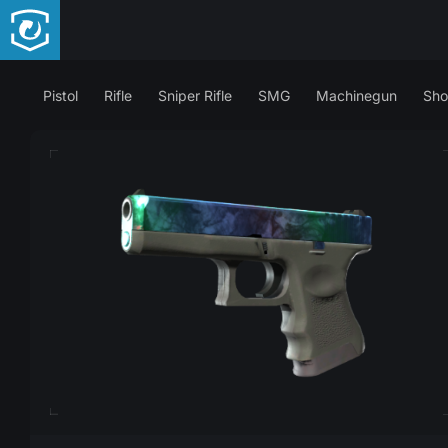
Pistol
Rifle
Sniper Rifle
SMG
Machinegun
Sho