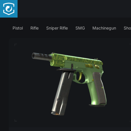
Pistol
Rifle
Sniper Rifle
SMG
Machinegun
Sho