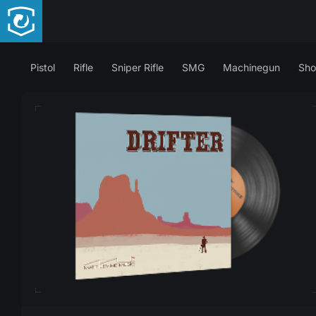
Pistol
Rifle
Sniper Rifle
SMG
Machinegun
Sho