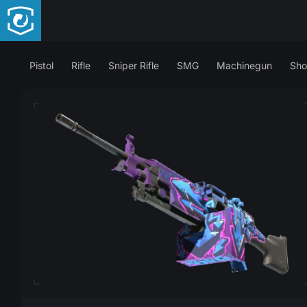
Pistol
Rifle
Sniper Rifle
SMG
Machinegun
Sho