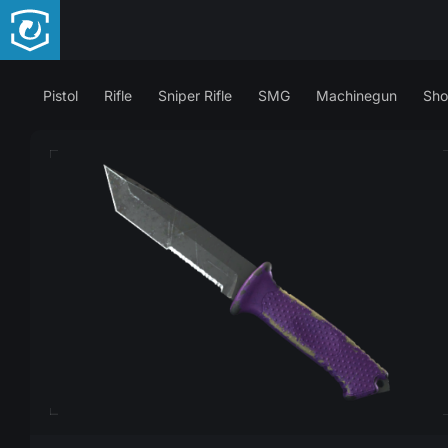
Pistol
Rifle
Sniper Rifle
SMG
Machinegun
Sho