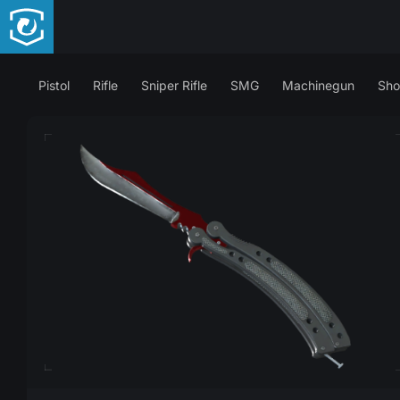
Pistol
Rifle
Sniper Rifle
SMG
Machinegun
Sho