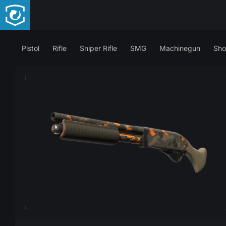
Pistol
Rifle
Sniper Rifle
SMG
Machinegun
Sho