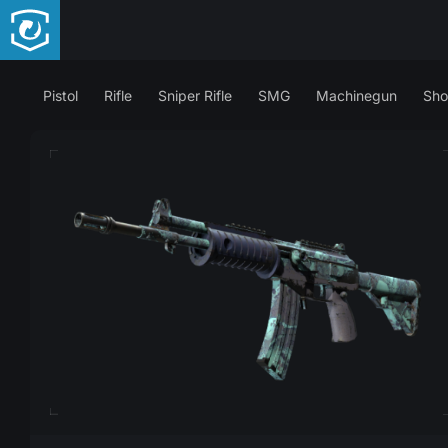
Pistol
Rifle
Sniper Rifle
SMG
Machinegun
Sho