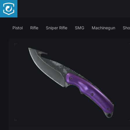
Pistol
Rifle
Sniper Rifle
SMG
Machinegun
Sho