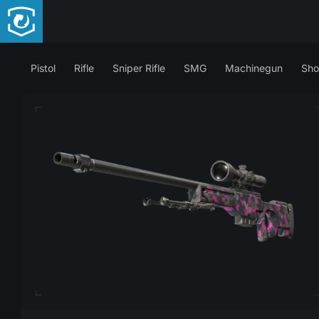
Pistol
Rifle
Sniper Rifle
SMG
Machinegun
Sho