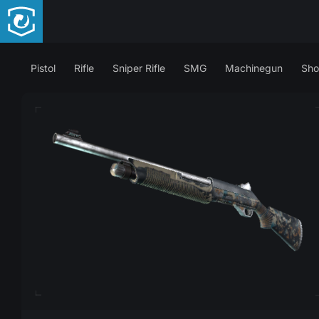
Pistol
Rifle
Sniper Rifle
SMG
Machinegun
Sho