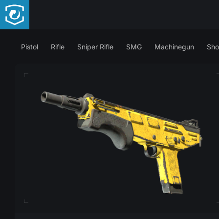
Pistol
Rifle
Sniper Rifle
SMG
Machinegun
Sho