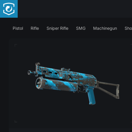
Pistol
Rifle
Sniper Rifle
SMG
Machinegun
Sho