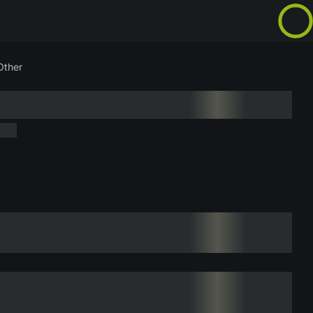
Other