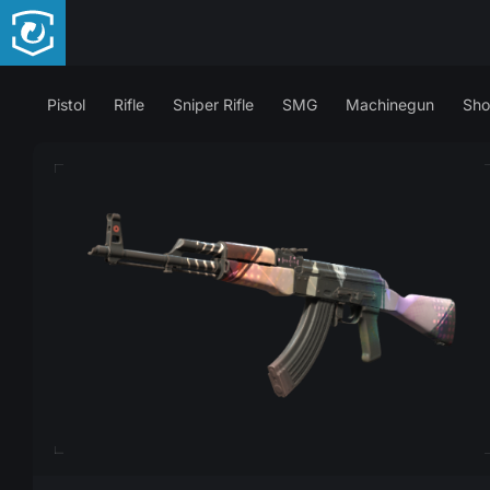
Pistol
Rifle
Sniper Rifle
SMG
Machinegun
Sho