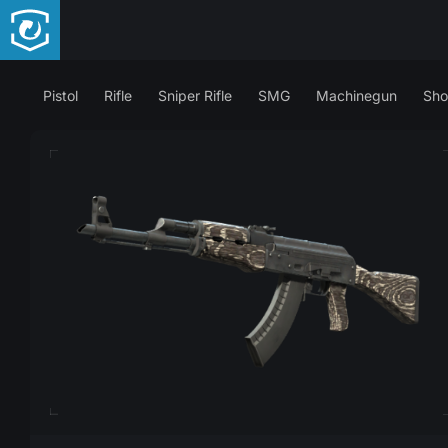
Pistol
Rifle
Sniper Rifle
SMG
Machinegun
Sho