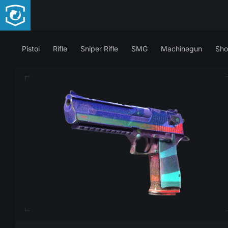
Pistol
Rifle
Sniper Rifle
SMG
Machinegun
Sho