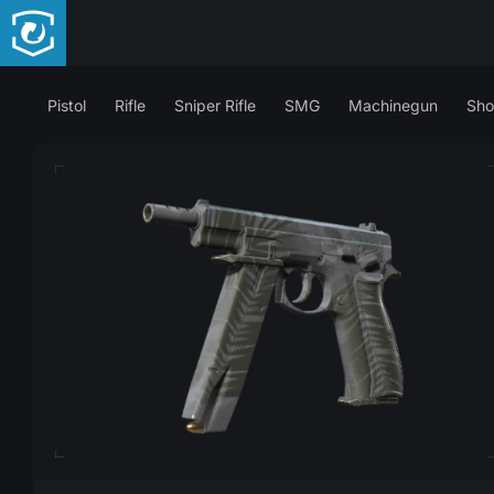
Pistol
Rifle
Sniper Rifle
SMG
Machinegun
Sho