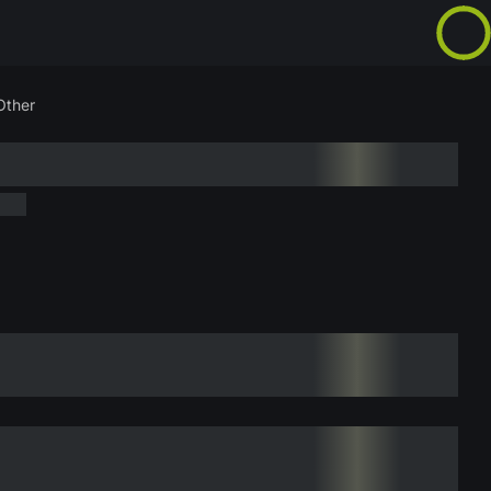
Other