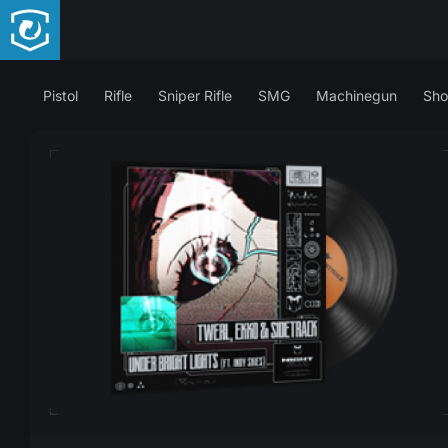
Pistol
Rifle
Sniper Rifle
SMG
Machinegun
Sho