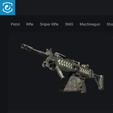
Pistol
Rifle
Sniper Rifle
SMG
Machinegun
Sho