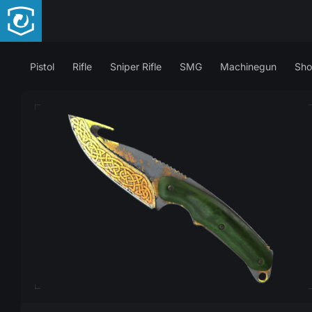
Pistol
Rifle
Sniper Rifle
SMG
Machinegun
Sho