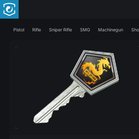
Pistol
Rifle
Sniper Rifle
SMG
Machinegun
Sho